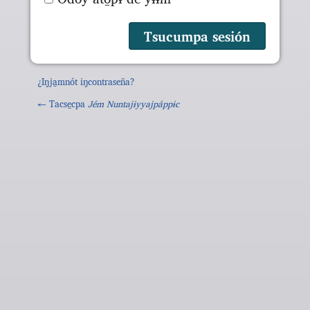
¿Iŋja̱mnót iŋcontraseña?
← Tacse̱cpa
Jém Nuntajɨyyajpáppɨc