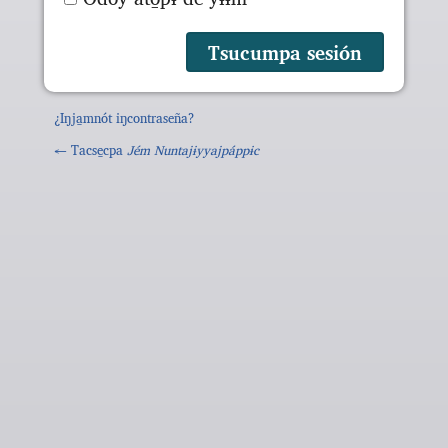
¿Iŋja̱mnót iŋcontraseña?
← Tacse̱cpa
Jém Nuntajɨyyajpáppɨc