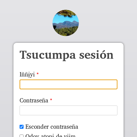
Skip to main content
Tsucumpa sesión
Iññɨ̱yi
Contraseña
Esconder contraseña
Odoy ato̱pɨ de yɨɨm