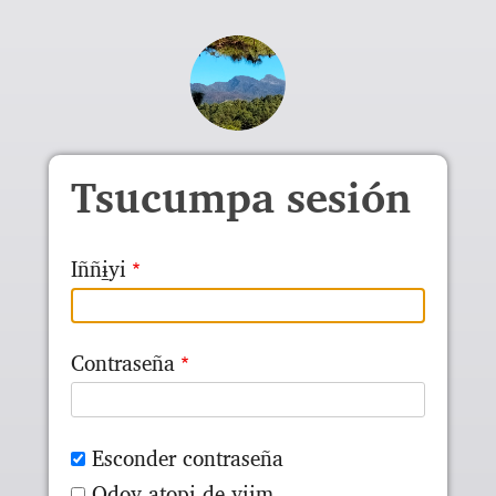
Skip to main content
Tsucumpa sesión
Iññɨ̱yi
Contraseña
Esconder contraseña
Odoy ato̱pɨ de yɨɨm