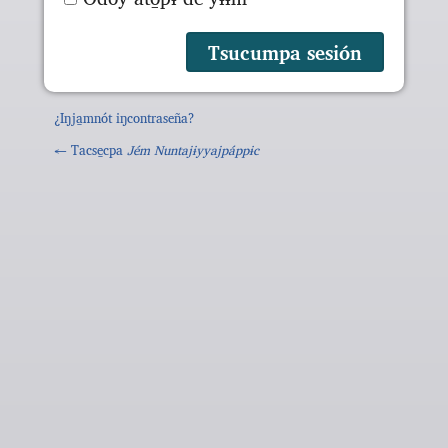
¿Iŋja̱mnót iŋcontraseña?
← Tacse̱cpa
Jém Nuntajɨyyajpáppɨc