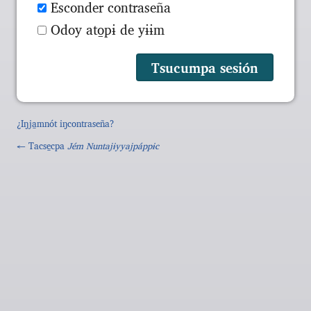
Esconder contraseña
Odoy ato̱pɨ de yɨɨm
¿Iŋja̱mnót iŋcontraseña?
← Tacse̱cpa
Jém Nuntajɨyyajpáppɨc