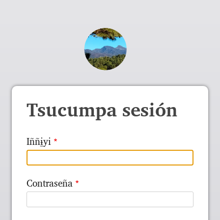
Tsucumpa sesión
Iññɨ̱yi
Contraseña