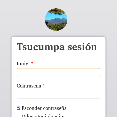
Skip to main content
Tsucumpa sesión
Iññɨ̱yi
Contraseña
Esconder contraseña
Odoy ato̱pɨ de yɨɨm