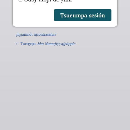
¿Iŋja̱mnót iŋcontraseña?
← Tacse̱cpa
Jém Nuntajɨyyajpáppɨc