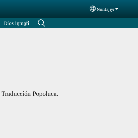
Nuntajɨ̱yi
Select your langua
Dios iŋma̱t́i
e Traducción Popoluca.