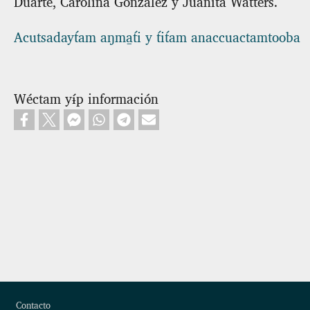
Duarte, Carolina González y Juanita Watters.
Acutsadayt́am aŋma̱t́i y t́it́am anaccuactamtooba
Wéctam yɨ́p información
Footer
Contacto