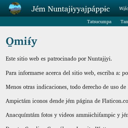
Skip to main content
Jém Nuntajɨyyajpáppɨc
Wɨ̱t́
Tatsucumpa
Tan
O̱miɨ́y
Este sitio web es patrocinado por Nuntajɨ̱yi.
Para informarse acerca del sitio web, escriba a:
Menos otras indicaciones, todo derecho de uso de 
Ampɨctám iconos dende jém página de Flaticon.c
Anacquímtám fotos y videos ammɨɨchit́ampɨc y jém