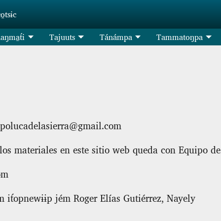
co̱tsɨc
aŋma̱t́i
Tajuuts
Tánámpa
Tammatoŋpa
 popolucadelasierra@gmail.com
los materiales en este sitio web queda con Equipo d
om
 it́opnewɨɨp jém Roger Elías Gutiérrez, Nayely