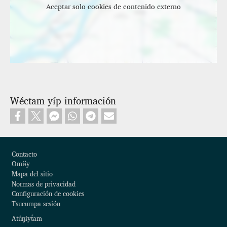
Aceptar solo cookies de contenido externo
Wéctam yɨ́p información
Footer
Contacto
O̱miɨ́y
Mapa del sitio
Normas de privacidad
Configuración de cookies
Tsucumpa sesión
Atúŋɨyt́am