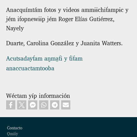
Anacquímtám fotos y videos ammɨɨchit́ampɨc y
jém it́opnewɨɨp jém Roger Elías Gutiérrez,
Nayely
Duarte, Carolina González y Juanita Watters.
Acutsadayt́am aŋma̱t́i y t́it́am
anaccuactamtooba
Wéctam yɨ́p información
Footer
Contacto
O̱miɨ́y