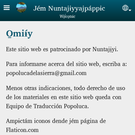
Skip to main content
Jém Nuntajɨyyajpáppɨc
Sel
Wɨ̱t́co̱tsɨc
O̱miɨ́y
Este sitio web es patrocinado por Nuntajɨ̱yi.
Para informarse acerca del sitio web, escriba a:
popolucadelasierra@gmail.com
Menos otras indicaciones, todo derecho de uso
de los materiales en este sitio web queda con
Equipo de Traducción Popoluca.
Ampɨctám iconos dende jém página de
Flaticon.com