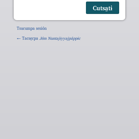
Tsucumpa sesión
← Tacse̱cpa
Jém Nuntajɨyyajpáppɨc