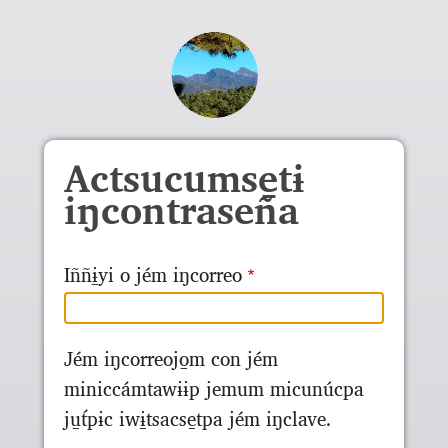
Skip to main content
Actsucumse̱tɨ
iŋcontraseña
Iññɨ̱yi o jém iŋcorreo
Jém iŋcorreojo̱m con jém
miniccámtawɨɨp jemum micunúcpa
ju̱t́pɨc iwɨ̱tsacse̱tpa jém iŋclave.